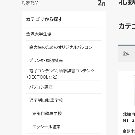
北
2
対象商品
件
カテゴリから探す
カテ
金沢大学生協
金大生のためのオリジナルパソコン
2
件
プリンタ・周辺機器
電子コンテンツ、語学辞書コンテンツ
（DECTOOLなど）
パソコン講座
通学制自動車学校
東部自動車学校
北鉄
MT_
エクシール城東
金額小