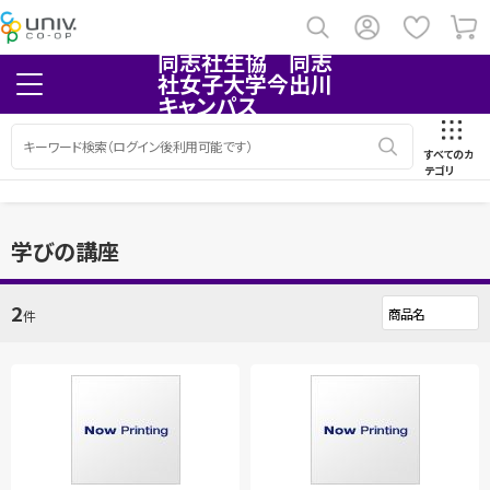
同志社生協 同志
社女子大学今出川
キャンパス
すべてのカ
テゴリ
学びの講座
2
件