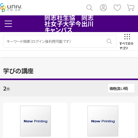
同志社生協 同志
社女子大学今出川
キャンパス
すべてのカ
テゴリ
学びの講座
2
件