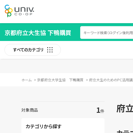
京都府立大生協 下鴨購買
すべてのカテゴリ
ホーム
>
京都府立大学生協 下鴨購買
>
府立大生のためのPC活用講
府
1
対象商品
件
カテゴリから探す
カテ