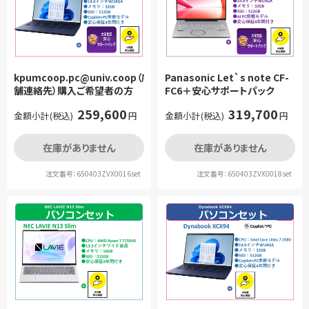
kpumcoop.pc@univ.coop（店
Panasonic Let`s note CF-
舗連絡先）購入ご希望者の方
FC6＋安心サポートパック
259,600
319,700
金額小計(税込)
円
金額小計(税込)
円
在庫がありません
在庫がありません
注文番号：650403ZVX0016set
注文番号：650403ZVX0018set