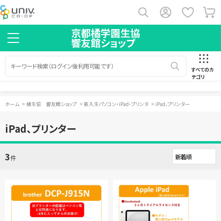
京都橘学園生協
響友館ショップ
すべてのカ
テゴリ
ホーム
>
橘生協 響友館ショップ
>
新入生パソコン・iPad・プリンタ
>
iPad、プリンター
iPad、プリンター
3
件