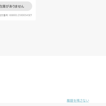
在庫がありません
注文番号：658001ZVX0054SET
履歴を残さない