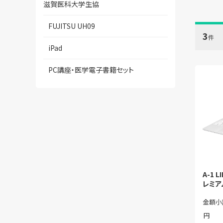
滋賀医科大学生協
FUJITSU UH09
3
件
iPad
PC講座・医学電子書籍セット
A-1 L
レミア
金額小
円