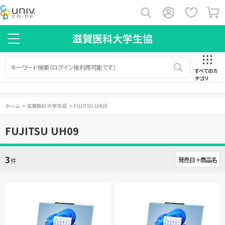
滋賀医科大学生協
すべてのカ
テゴリ
ホーム
>
滋賀医科大学生協
>
FUJITSU UH09
FUJITSU UH09
3
件