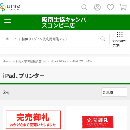
阪南生協キャンパ
スコンビニ店
すべてのカ
テゴリ
ホーム
>
阪南大学生協複合店
>
dynabook RCA73
>
iPad、プリンタ－
iPad、プリンタ－
3
件