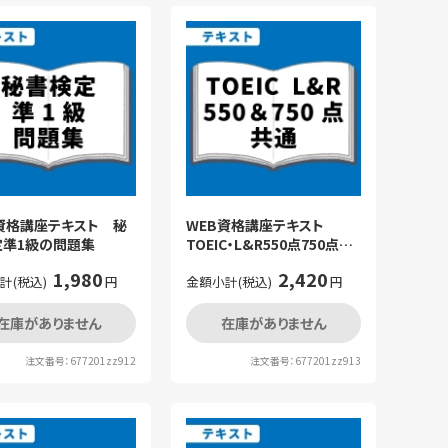
資格講座テキスト 秘
WEB資格講座テキスト
定準1級の問題集
TOEIC・L&R550点750点共
通
1,980
2,420
計(税込)
円
金額小計(税込)
円
在庫がありません
在庫がありません
注文番号：677201zz912
注文番号：677201zz913