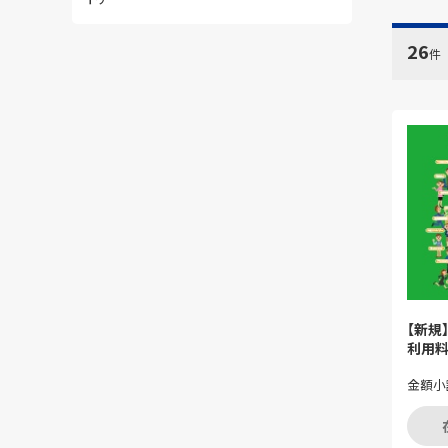
26
件
【新規
利用
金額小