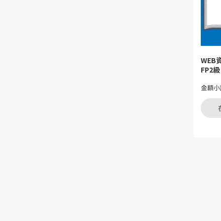
WE
FP2級
金額小