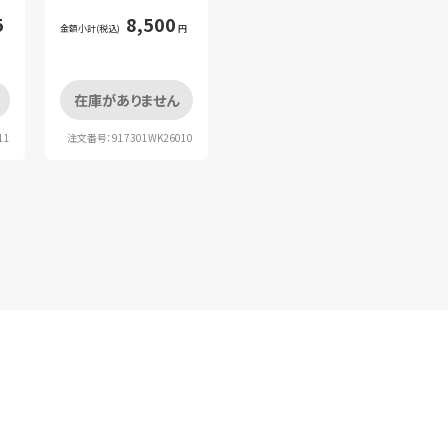
5
8,500
金額小計(税込)
円
在庫がありません
11
注文番号：917301WK26010