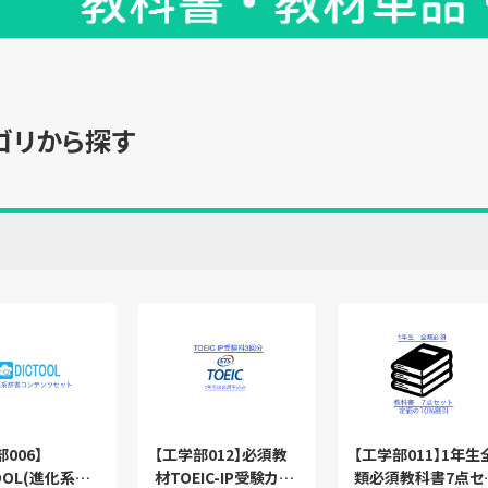
ゴリから探す
006】
【工学部012】必須教
【工学部011】1年生
TOOL(進化系辞
材TOEIC-IP受験カー
類必須教科書7点セ