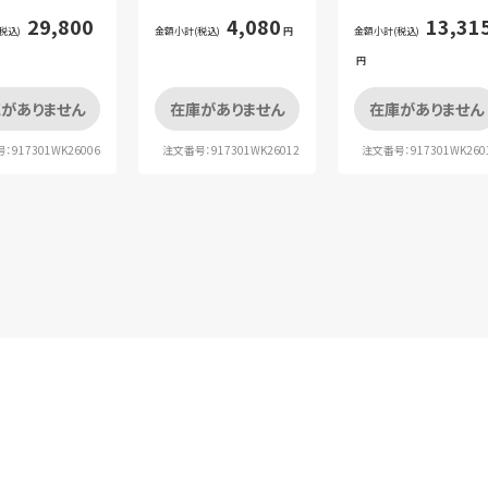
テンツセット)
ド
ト（重要）
29,800
4,080
13,31
税込)
金額小計(税込)
円
金額小計(税込)
円
がありません
在庫がありません
在庫がありません
：917301WK26006
注文番号：917301WK26012
注文番号：917301WK260