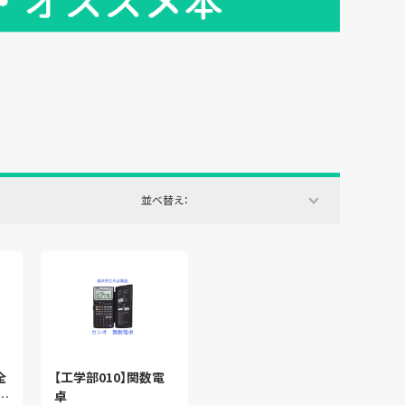
並べ替え：
全
【工学部010】関数電
ッ
卓