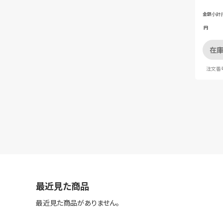
書コン
金額小計(
円
在庫
注文番号
最近見た商品
最近見た商品がありません。