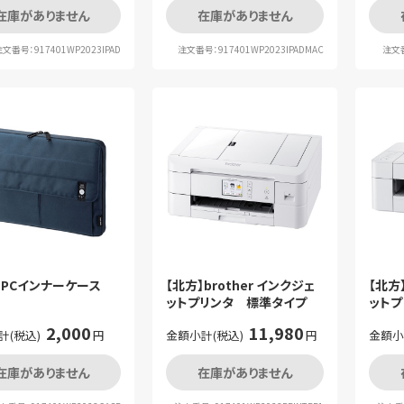
在庫がありません
在庫がありません
文番号：917401WP2023IPAD
注文番号：917401WP2023IPADMAC
注文番
】PCインナーケース
【北方】brother インクジェ
【北方】
ットプリンタ 標準タイプ
ット
2,000
11,980
計(税込)
円
金額小計(税込)
円
金額小
在庫がありません
在庫がありません