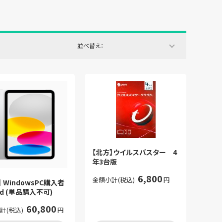
並べ替え：
【北方】ウイルスバスター 4
年3台版
6,800
金額小計(税込)
円
】 WindowsPC購入者
ad (単品購入不可)
60,800
計(税込)
円