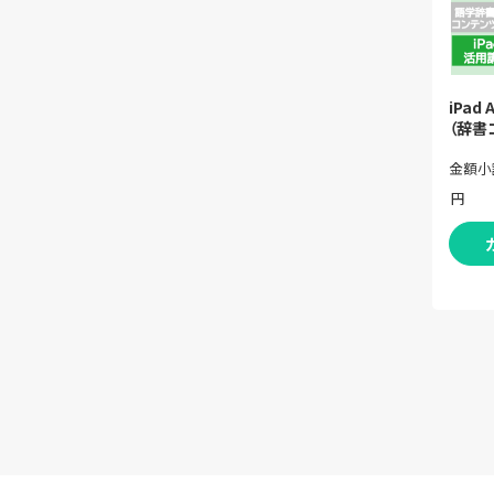
iPad
（辞書
金額小
円