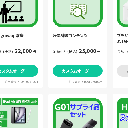
growup講座
語学辞書コンテンツ
ブラザ
J916
22,000
25,000
計(税込)
円
金額小計(税込)
円
金額小
カスタムオーダー
カスタムオーダー
注文番号：51051026T024
注文番号：51051026T025