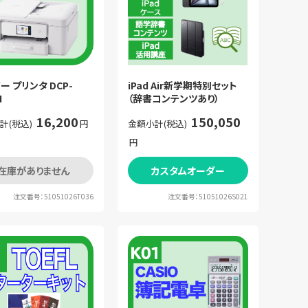
iPad Air新学期特別セット
ー プリンタ DCP-
（辞書コンテンツあり）
N
150,050
16,200
金額小計(税込)
計(税込)
円
円
在庫がありません
カスタムオーダー
注文番号：51051026T036
注文番号：51051026S021