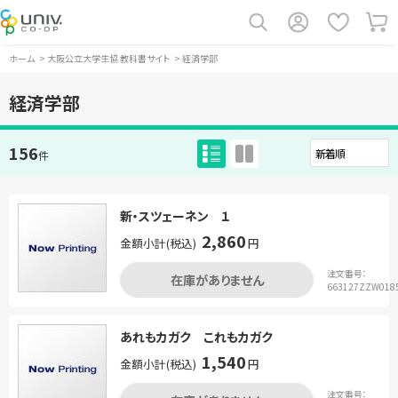
ホーム
>
大阪公立大学生協 教科書サイト
>
経済学部
経済学部
156
件
新・スツェーネン １
2,860
金額小計(税込)
円
注文番号：
在庫がありません
663127ZZW018
あれもカガク これもカガク
1,540
金額小計(税込)
円
注文番号：