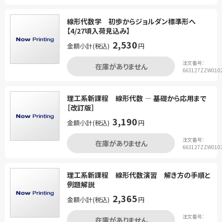
線形代数学 初歩からジョルダン標準形へ
【4/27頃入荷見込み】
2,530
金額小計(税込)
円
注文番号：
在庫がありません
663127ZZW010
理工系新課程 線形代数 ― 基礎から応用まで
［改訂版］
3,190
金額小計(税込)
円
注文番号：
在庫がありません
663127ZZW010
理工系新課程 線形代数演習 解き方の手順と
例題解説
2,365
金額小計(税込)
円
注文番号：
在庫がありません