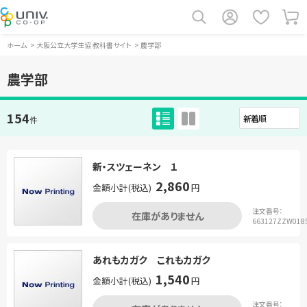
ホーム
>
大阪公立大学生協 教科書サイト
>
農学部
農学部
154
件
新・スツェーネン １
2,860
金額小計(税込)
円
注文番号：
在庫がありません
663127ZZW018
あれもカガク これもカガク
1,540
金額小計(税込)
円
注文番号：