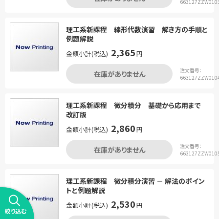
663127ZZW010
理工系新課程 線形代数演習 解き方の手順と
例題解説
2,365
金額小計(税込)
円
注文番号：
在庫がありません
663127ZZW010
理工系新課程 微分積分 基礎から応用まで
改訂版
2,860
金額小計(税込)
円
注文番号：
在庫がありません
663127ZZW010
理工系新課程 微分積分演習 － 解法のポイン
トと例題解説
2,530
金額小計(税込)
円
絞り込む