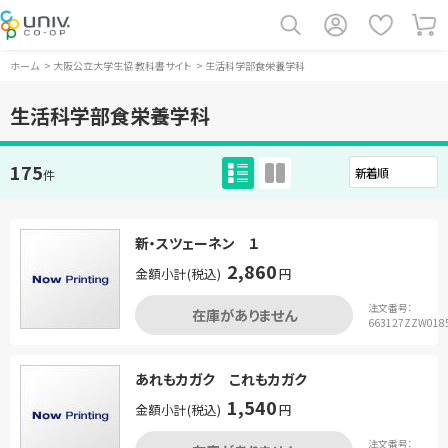
ホーム
>
大阪公立大学生協 教科書サイト
>
生活科学部食栄養学科
生活科学部食栄養学科
175
件
新・スツェーネン １
2,860
金額小計(税込)
円
注文番号：
在庫がありません
663127ZZW018
あれもカガク これもカガク
1,540
金額小計(税込)
円
注文番号：