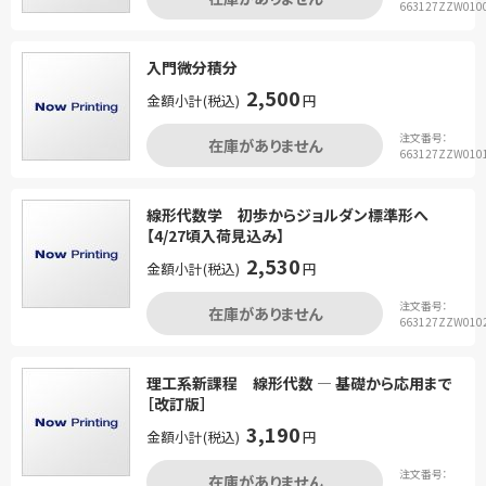
663127ZZW010
入門微分積分
2,500
金額小計(税込)
円
注文番号：
在庫がありません
663127ZZW010
線形代数学 初歩からジョルダン標準形へ
【4/27頃入荷見込み】
2,530
金額小計(税込)
円
注文番号：
在庫がありません
663127ZZW010
理工系新課程 線形代数 ― 基礎から応用まで
［改訂版］
3,190
金額小計(税込)
円
注文番号：
在庫がありません