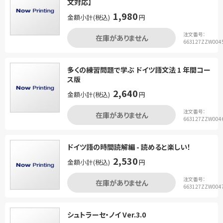
文対応】
1,980
金額小計(税込)
円
注文番号：
在庫がありません
663127ZZW004
多くの練習問題で学ぶ ドイツ語文法 1 年間コー
ス版
2,640
金額小計(税込)
円
注文番号：
在庫がありません
663127ZZW004
ドイツ語の時間読解編 - 読めると楽しい！
2,530
金額小計(税込)
円
注文番号：
在庫がありません
663127ZZW004
シュトラーセ・ノイ Ver.3.0