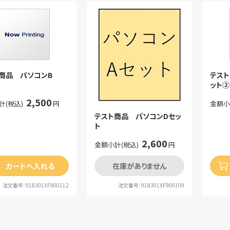
商品 パソコンB
テス
ット②
2,500
計(税込)
円
金額小
テスト商品 パソコンDセッ
ト
2,600
金額小計(税込)
円
カートへ入れる
在庫がありません
注文番号：918301XF900112
注文番号：918301XF900109