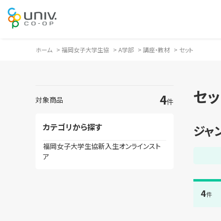
ホーム
>
福岡女子大学生協
>
A学部
>
講座・教材
>
セット
セッ
4
対象商品
件
カテゴリから探す
福岡女子大学生協新入生オンラインスト
ア
4
件