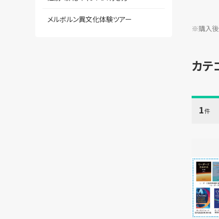
メルボルン異文化体験ツアー
※購入後
カテ
1
件