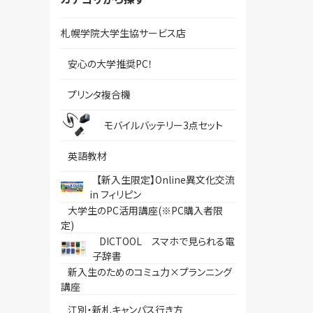
札幌学院大学生協サービス店
安心の大学推奨PC！
プリンタ複合機
モバイルバッテリー3点セット
英語教材
【新入生限定】Online異文化交流
in フィリピン
大学生のPC活用講座(※PC購入者限
定)
DICTOOL スマホで見られる電
子辞書
新入生のためのコミュ力×プランニング
講座
江別・新札キャンパス行き方