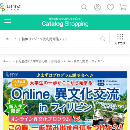
カテゴリ
ホーム
>
北海道教育大学生協札幌
>
釧路校
>
Online 異文化交流 in フィリピン