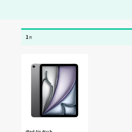
1
件
iPad Air セット