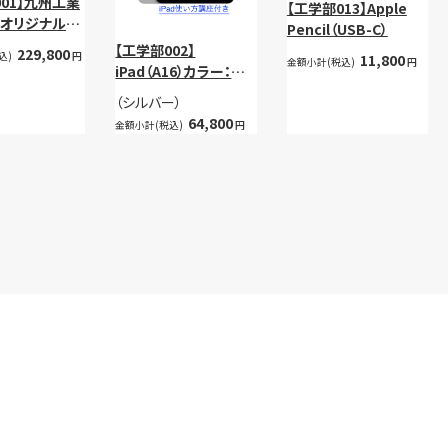
001】九州工業
【工学部013】Apple
オリジナルパ
Pencil（USB-C）
ン 単体
【工学部002】
229,800
込)
円
11,800
金額小計(税込)
円
iPad（A16）カラー：シ
ルバー（使い方講座付）
（シルバー）
64,800
金額小計(税込)
円