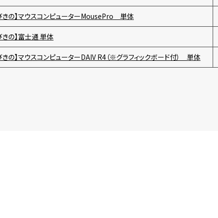
びきの】マウスコンピューターMousePro 単体
びきの】富士通 単体
びきの】マウスコンピューターDAIV R4（※グラフィックボード付） 単体