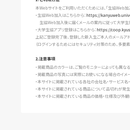
本Webサイトをご利用いただくためには、「生協Web加
・生協Web加入はこちらから：
https://kanyuweb.univ
生協Web加入後に届くメールの案内に従って大学生
・大学生協アプリ登録はこちらから：
https://coop.kyu
上記ご登録完了後、登録した新入生ご本人のメールアド
（ログインするためにはセキュリティ対策のため、多要
2.注意事項
・掲載商品のカラーは、ご覧のモニターによっても異な
・掲載商品の写真には実際にお使いになる場合のイメー
・本サイトに掲載されている各社の会社名・サービス名
・本サイトに掲載されている商品について品切れが発生
・本サイトに掲載されている商品の価格・仕様及び外観