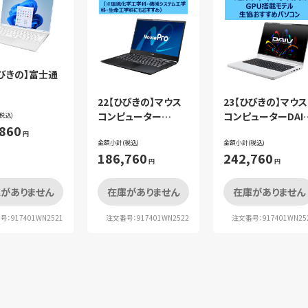
ひびきの】富士通
22【ひびきの】マウス
23【ひびきの】マウス
コンピューター
コンピューターDAI
税込)
,860
MousePro 単体
R4（※グラフィック
円
金額小計(税込)
ード付） 単体
金額小計(税込)
186,760
242,760
円
円
がありません
在庫がありません
在庫がありません
：917401WN2521
注文番号：917401WN2522
注文番号：917401WN25