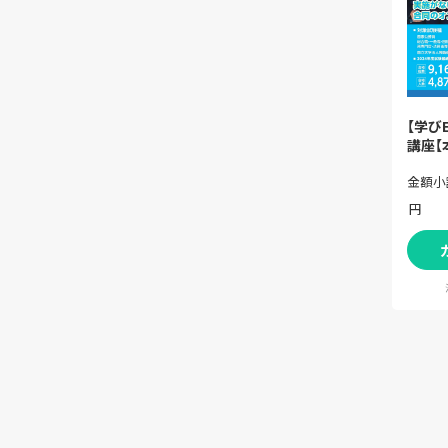
【学び
講座【
金額小
円