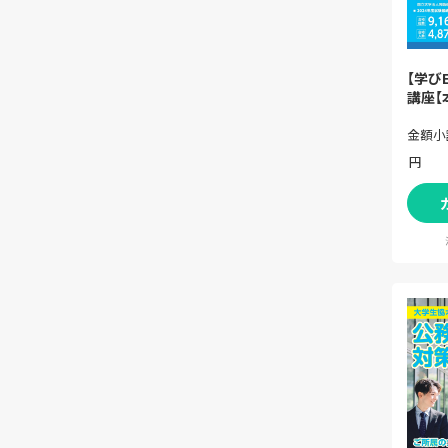
【学び
講座【
金額小
円