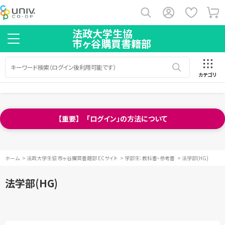
法政大学生協
市ヶ谷購買書籍部
カテゴリ
【重要】 「ログイン」の方法について
ホーム
>
法政大学生協 市ヶ谷購買書籍部 ECサイト
>
学部生：教科書・参考書
>
法学部(HG)
法学部(HG)