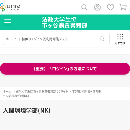
法政大学生協
市ヶ谷購買書籍部
カテゴリ
【重要】 「ログイン」の方法について
ホーム
>
法政大学生協 市ヶ谷購買書籍部 ECサイト
>
学部生：教科書・参考書
>
人間環境学部(NK)
人間環境学部(NK)