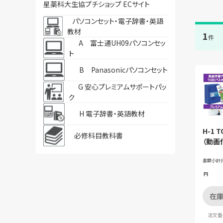
星薬科大生協プチショップ ECサイト
パソコンセット・電子辞書・英語
教材
1
件
A 富士通UH09パソコンセッ
ト
B Panasonicパソコンセット
G 安心プレミアムサポートパッ
ク
H 電子辞書・英語教材
H-1 
必修科目教科書
（動画
ット購
金額小計(
円
在庫
注文番号