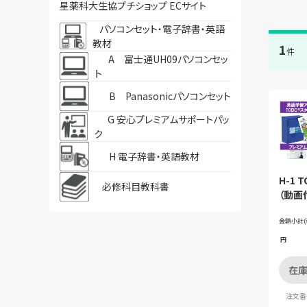
星薬科大生協プチショップ ECサイト
パソコンセット・電子辞書・英語
教材
1
件
A 富士通UH09パソコンセッ
ト
B Panasonicパソコンセット
G 安心プレミアムサポートパッ
ク
H 電子辞書・英語教材
H-1 
必修科目教科書
（動画
ット購
金額小計(
円
在庫
注文番号