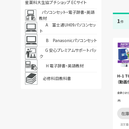
星薬科大生協プチショップ ECサイト
パソコンセット・電子辞書・英語
教材
1
件
A 富士通UH09パソコンセッ
ト
B Panasonicパソコンセット
G 安心プレミアムサポートパッ
ク
H 電子辞書・英語教材
H-1 
必修科目教科書
（動画
ット購
金額小計(
円
在庫
注文番号