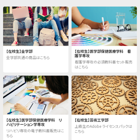
【在校生】全学部
【在校生】医学部保健医療学科 看
護学専攻
全学部共通の商品はこちら
看護学専攻の必須教科書セット販売
はこちら
【在校生】医学部保健医療学科 リ
【在校生】芸術工学部
ハビリテーション学専攻
上級生のAdobe ライセンスパックは
リハビリ専攻の電子教科書販売はこ
こちら
ちら