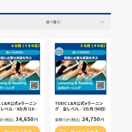
並べ替え：
IC L&R公式eラーニン
TOEIC L&R公式eラーニン
レベル／6カ月（180
グ 全レベル／3カ月（90日）
34,650
24,750
計(税込)
円
金額小計(税込)
円
カートへ入れる
カートへ入れる