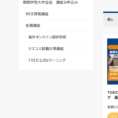
関西学院大学生協 講座お申込み
WEB資格講座
4
件
各種講座
海外オンライン語学研修
マスコミ就職対策講座
TOEIC公式eラーニング
TOEI
グ 基
金額小