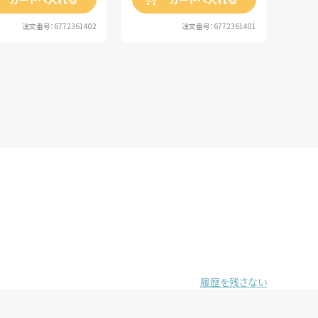
注文番号：6772361402
注文番号：6772361401
履歴を残さない