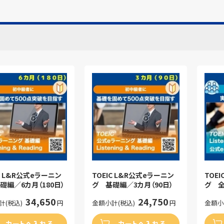
C L&R公式eラーニン
TOEIC L&R公式eラーニン
TOE
礎編／6カ月（180日）
グ 基礎編／3カ月（90日）
グ 全
日）
34,650
24,750
計(税込)
円
金額小計(税込)
円
金額小
カートへ入れる
カートへ入れる