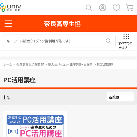
奈良高専生協
すべてのカ
テゴリ
ホーム
>
奈良高専生協購買部
>
新入生パソコン・電子辞書・自転車
>
PC活用講座
PC活用講座
1
件