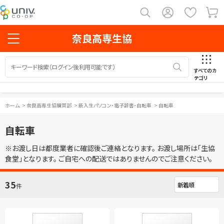
奈良高専生協
すべてのカ
テゴリ
ホーム
>
奈良高専生協購買部
>
新入生パソコン・電子辞書・自転車
>
自転車
自転車
※お渡し日は都度業者に確認後ご連絡となります。 お渡し場所は「生協
食堂」となります。 ご自宅への配送ではありませんのでご注意ください。
35
件